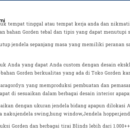
mi
k tempat tinggal atau tempat kerja anda dan nikmati 
han bahan Gorden tebal dan tipis yang dapat menutupi 
utup jendela sepanjang masa yang memiliki peranan sa
k Anda yang dapat Anda custom dengan desain eksklu
bahan Gorden berkualitas yang ada di Toko Gorden ka
iaragordyn yang memproduksi pembuatan dan pemasang
pat di sesuaikan dalam berbagai desain interior apapa
uaikan dengan ukuran jendela bidang apapun dilokasi A
ca nako,jendela swing,hung window,Jendela hopper,jende
ksi Gorden dan berbagai tirai Blinds lebih dari 1.00