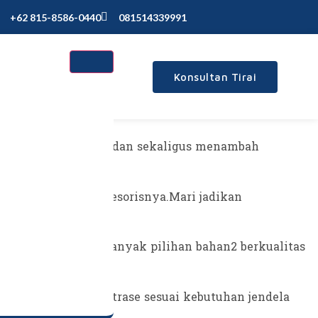
+62 815-8586-0440
081514339991
Konsultan Tirai
iptakan kenyamanan dan sekaligus menambah
Shade beserta Aksesorisnya.Mari jadikan
ami.
rbaikan.tersedia banyak pilihan bahan2 berkualitas
li Gorden atau vitrase sesuai kebutuhan jendela