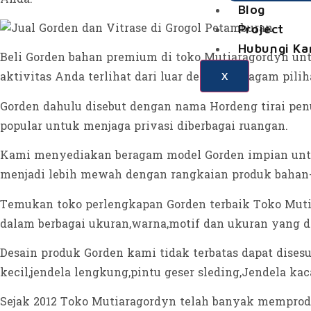
Blog
Project
Hubungi Ka
Beli Gorden bahan premium di toko Mutiaragordyn untu
aktivitas Anda terlihat dari luar dengan beragam pili
X
Gorden dahulu disebut dengan nama Hordeng tirai pen
popular untuk menjaga privasi diberbagai ruangan.
Kami menyediakan beragam model Gorden impian untu
menjadi lebih mewah dengan rangkaian produk bahan-
Temukan toko perlengkapan Gorden terbaik Toko Mut
dalam berbagai ukuran,warna,motif dan ukuran yang da
Desain produk Gorden kami tidak terbatas dapat dises
kecil,jendela lengkung,pintu geser sleding,Jendela ka
Sejak 2012 Toko Mutiaragordyn telah banyak memprodu