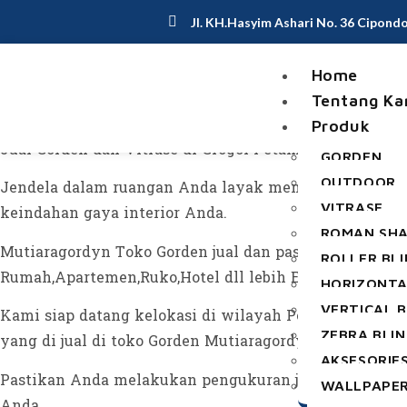
Jl. KH.Hasyim Ashari No. 36 Cipond
Home
Jual Gorden Dan Vitrase Di Grog
Tentang Ka
Produk
Jual Gorden dan Vitrase di Grogol Petamburan.
GORDEN
OUTDOOR
Jendela dalam ruangan Anda layak mendapatakan Gor
VITRASE
keindahan gaya interior Anda.
ROMAN SH
Mutiaragordyn Toko Gorden jual dan pasang Gorden ya
ROLLER BL
Rumah,Apartemen,Ruko,Hotel dll lebih Elegan dengan 
HORIZONTA
VERTICAL B
Kami siap datang kelokasi di wilayah Petamburan,Grog
ZEBRA BLI
yang di jual di toko Gorden Mutiaragordyn.
AKSESORIE
Pastikan Anda melakukan pengukuran jendela dengan b
WALLPAPE
Anda.