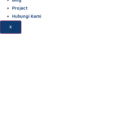
Project
Hubungi Kami
X
Jual Gorden Dan Vitrase Di
Sepatan Rajeg