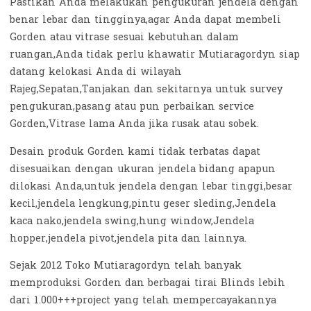
Pastikan Anda melakukan pengukuran jendela dengan
benar lebar dan tingginya,agar Anda dapat membeli
Gorden atau vitrase sesuai kebutuhan dalam
ruangan,Anda tidak perlu khawatir Mutiaragordyn siap
datang kelokasi Anda di wilayah
Rajeg,Sepatan,Tanjakan dan sekitarnya untuk survey
pengukuran,pasang atau pun perbaikan service
Gorden,Vitrase lama Anda jika rusak atau sobek.
Desain produk Gorden kami tidak terbatas dapat
disesuaikan dengan ukuran jendela bidang apapun
dilokasi Anda,untuk jendela dengan lebar tinggi,besar
kecil,jendela lengkung,pintu geser sleding,Jendela
kaca nako,jendela swing,hung window,Jendela
hopper,jendela pivot,jendela pita dan lainnya.
Sejak 2012 Toko Mutiaragordyn telah banyak
memproduksi Gorden dan berbagai tirai Blinds lebih
dari 1.000+++project yang telah mempercayakannya