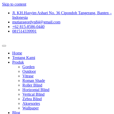
Skip to content
Jl. KH.Hasyim Ashari No. 36 Cipondoh Tangerang, Banten –
Indonesia
mutiaragordyn84@gmail.com
+62 815-8586-0440
081514339991
Home
Tentang Kami
Produk
Gorden
Outdoor
Vitrase
Roman Shade
Roller Blind
Horizontal Blind
Vertical Blind
Zebra Blind
Aksesories
Wallpaper
Blog