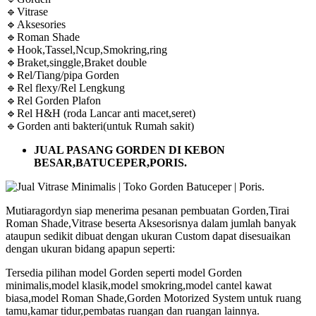
🔹Vitrase
🔹Aksesories
🔹Roman Shade
🔹Hook,Tassel,Ncup,Smokring,ring
🔹Braket,singgle,Braket double
🔹Rel/Tiang/pipa Gorden
🔹Rel flexy/Rel Lengkung
🔹Rel Gorden Plafon
🔹Rel H&H (roda Lancar anti macet,seret)
🔹Gorden anti bakteri(untuk Rumah sakit)
JUAL PASANG GORDEN DI KEBON
BESAR,BATUCEPER,PORIS.
Mutiaragordyn siap menerima pesanan pembuatan Gorden,Tirai
Roman Shade,Vitrase beserta Aksesorisnya dalam jumlah banyak
ataupun sedikit dibuat dengan ukuran Custom dapat disesuaikan
dengan ukuran bidang apapun seperti:
Tersedia pilihan model Gorden seperti model Gorden
minimalis,model klasik,model smokring,model cantel kawat
biasa,model Roman Shade,Gorden Motorized System untuk ruang
tamu,kamar tidur,pembatas ruangan dan ruangan lainnya.