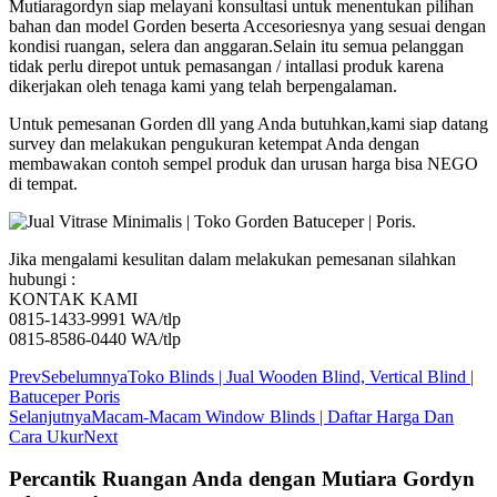
Mutiaragordyn siap melayani konsultasi untuk menentukan pilihan
bahan dan model Gorden beserta Accesoriesnya yang sesuai dengan
kondisi ruangan, selera dan anggaran.Selain itu semua pelanggan
tidak perlu direpot untuk pemasangan / intallasi produk karena
dikerjakan oleh tenaga kami yang telah berpengalaman.
Untuk pemesanan Gorden dll yang Anda butuhkan,kami siap datang
survey dan melakukan pengukuran ketempat Anda dengan
membawakan contoh sempel produk dan urusan harga bisa NEGO
di tempat.
Jika mengalami kesulitan dalam melakukan pemesanan silahkan
hubungi :
KONTAK KAMI
0815-1433-9991 WA/tlp
0815-8586-0440 WA/tlp
Prev
Sebelumnya
Toko Blinds | Jual Wooden Blind, Vertical Blind |
Batuceper Poris
Selanjutnya
Macam-Macam Window Blinds | Daftar Harga Dan
Cara Ukur
Next
Percantik Ruangan Anda dengan Mutiara Gordyn