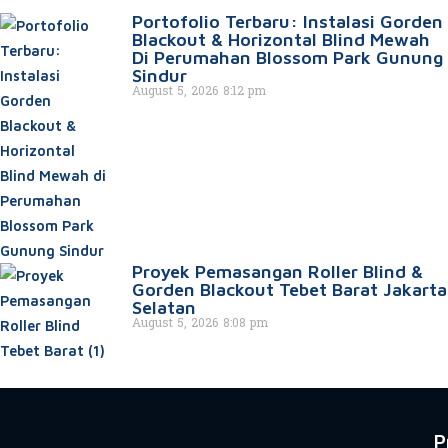
Portofolio Terbaru: Instalasi Gorden
Blackout & Horizontal Blind Mewah
Di Perumahan Blossom Park Gunung
Sindur
August 5, 2026
8:12 pm
Proyek Pemasangan Roller Blind &
Gorden Blackout Tebet Barat Jakarta
Selatan
August 5, 2026
8:08 pm
P