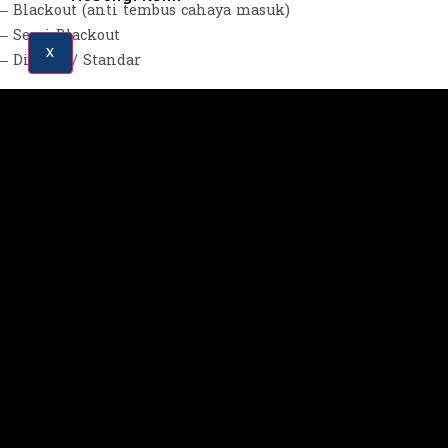
– Blackout (anti tembus cahaya masuk)
– Semi Blackout
X
– Dimout / Standar