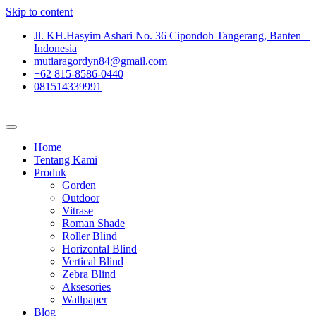
Skip to content
Jl. KH.Hasyim Ashari No. 36 Cipondoh Tangerang, Banten –
Indonesia
mutiaragordyn84@gmail.com
+62 815-8586-0440
081514339991
Home
Tentang Kami
Produk
Gorden
Outdoor
Vitrase
Roman Shade
Roller Blind
Horizontal Blind
Vertical Blind
Zebra Blind
Aksesories
Wallpaper
Blog