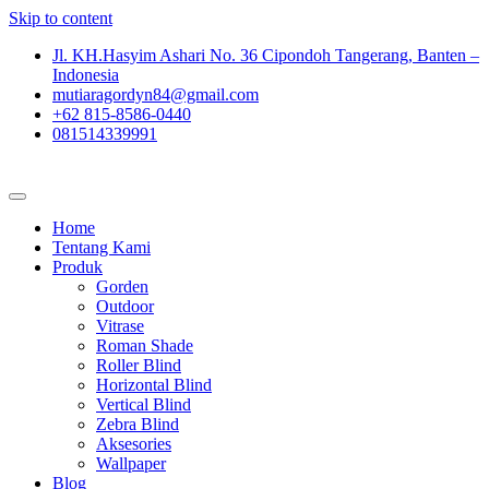
Skip to content
Jl. KH.Hasyim Ashari No. 36 Cipondoh Tangerang, Banten –
Indonesia
mutiaragordyn84@gmail.com
+62 815-8586-0440
081514339991
Home
Tentang Kami
Produk
Gorden
Outdoor
Vitrase
Roman Shade
Roller Blind
Horizontal Blind
Vertical Blind
Zebra Blind
Aksesories
Wallpaper
Blog