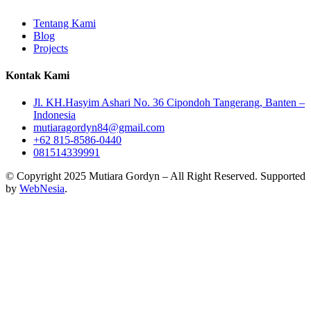
Tentang Kami
Blog
Projects
Kontak Kami
Jl. KH.Hasyim Ashari No. 36 Cipondoh Tangerang, Banten –
Indonesia
mutiaragordyn84@gmail.com
+62 815-8586-0440
081514339991
© Copyright 2025 Mutiara Gordyn – All Right Reserved. Supported
by
WebNesia
.