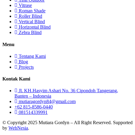
Vitrase
Roman Shade
Roller Blind
Vertical Blind
Horizontal Blind
Zebra Blind
Menu
Tentang Kami
Blog
Projects
Kontak Kami
Jl. KH.Hasyim Ashari No. 36 Cipondoh Tangerang,
Banten – Indonesia
mutiaragordyn84@gmail.com
+62 815-8586-0440
081514339991
© Copyright 2025 Mutiara Gordyn – All Right Reserved. Supported
by
WebNesia
.