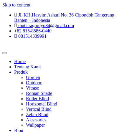
Skip to content
Jl. KH.Hasyim Ashari No. 36 Cipondoh Tangerang,
Banten – Indonesia
mutiaragordyn84@gmail.com
+62 815-8586-0440
081514339991
Home
Tentang Kami
Produk
Gorden
Outdoor
Vitrase
Roman Shade
Roller Blind
Horizontal Blind
Vertical Blind
Zebra Blind
Aksesories
Wallpaper
Blog