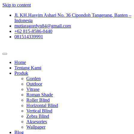
Skip to content
Jl. KH.Hasyim Ashari No. 36 Cipondoh Tangerang, Banten –
Indonesia
mutiaragordyn84@gmail.com
+62 815-8586-0440
081514339991
Home
Tentang Kami
Produk
Gorden
Outdoor
Vitrase
Roman Shade
Roller Blind
Horizontal Blind
Vertical Blind
Zebra Blind
Aksesories
Wallpaper
Blog