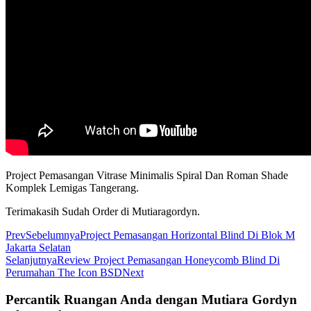
Project Pemasangan Vitrase Minimalis Spiral Dan Roman Shade
Komplek Lemigas Tangerang.
Terimakasih Sudah Order di Mutiaragordyn.
Prev
Sebelumnya
Project Pemasangan Horizontal Blind Di Blok M
Jakarta Selatan
Selanjutnya
Review Project Pemasangan Honeycomb Blind Di
Perumahan The Icon BSD
Next
Percantik Ruangan Anda dengan Mutiara Gordyn