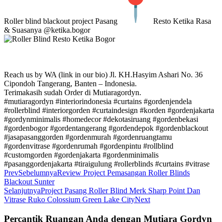
Roller blind blackout project Pasang
Resto Ketika Rasa
& Suasanya @ketika.bogor
Reach us by WA (link in our bio) Jl. KH.Hasyim Ashari No. 36
Cipondoh Tangerang, Banten – Indonesia.
Terimakasih sudah Order di Mutiaragordyn.
#mutiaragordyn #interiorindonesia #curtains #gordenjendela
#rollerblind #interiorgorden #curtaindesign #korden #gordenjakarta
#gordynminimalis #homedecor #dekotasiruang #gordenbekasi
#gordenbogor #gordentangerang #gordendepok #gordenblackout
#jasapasanggorden #gordenmurah #gordenruangtamu
#gordenvitrase #gordenrumah #gordenpintu #rollblind
#customgorden #gordenjakarta #gordenminimalis
#pasanggordenjakarta #tiraigulung #rollerblinds #curtains #vitrase
Prev
Sebelumnya
Review Project Pemasangan Roller Blinds
Blackout Sunter
Selanjutnya
Project Pasang Roller Blind Merk Sharp Point Dan
Vitrase Ruko Colossium Green Lake City
Next
Percantik Ruangan Anda dengan Mutiara Gordyn