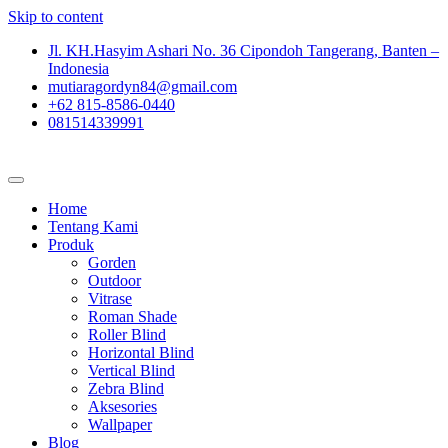
Skip to content
Jl. KH.Hasyim Ashari No. 36 Cipondoh Tangerang, Banten –
Indonesia
mutiaragordyn84@gmail.com
+62 815-8586-0440
081514339991
Home
Tentang Kami
Produk
Gorden
Outdoor
Vitrase
Roman Shade
Roller Blind
Horizontal Blind
Vertical Blind
Zebra Blind
Aksesories
Wallpaper
Blog