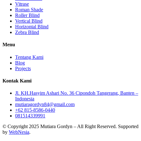
Vitrase
Roman Shade
Roller Blind
Vertical Blind
Horizontal Blind
Zebra Blind
Menu
Tentang Kami
Blog
Projects
Kontak Kami
Jl. KH.Hasyim Ashari No. 36 Cipondoh Tangerang, Banten –
Indonesia
mutiaragordyn84@gmail.com
+62 815-8586-0440
081514339991
© Copyright 2025 Mutiara Gordyn – All Right Reserved. Supported
by
WebNesia
.