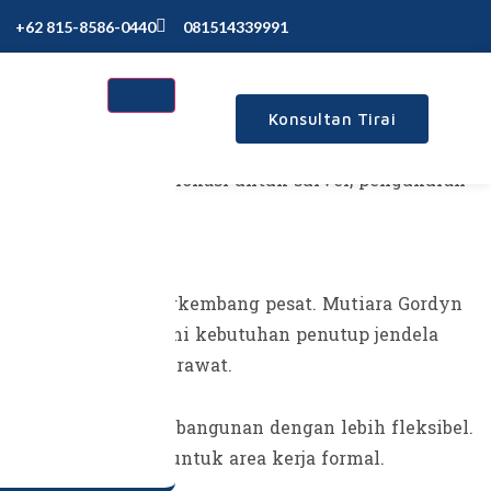
+62 815-8586-0440
081514339991
Konsultan Tirai
Kami siap datang kelokasi untuk survei, pengukuran
asan yang sedang berkembang pesat. Mutiara Gordyn
inong untuk memenuhi kebutuhan penutup jendela
dan sangat mudah dirawat.
ivasi bagian dalam bangunan dengan lebih fleksibel.
n model vertikal untuk area kerja formal.