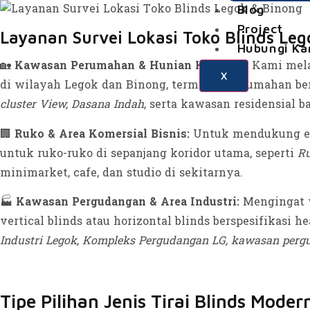
Blog
Project
Layanan Survei Lokasi Toko Blinds Le
Hubungi Ka
🏡
Kawasan Perumahan & Hunian Keluarga:
Kami melay
X
di wilayah Legok dan Binong, termasuk perumahan ber
cluster View, Dasana Indah
, serta kawasan residensial b
🏢
Ruko & Area Komersial Bisnis:
Untuk mendukung est
untuk ruko-ruko di sepanjang koridor utama, seperti
Ru
minimarket, cafe, dan studio di sekitarnya.
🏭
Kawasan Pergudangan & Area Industri:
Mengingat w
vertical blinds atau horizontal blinds berspesifikasi 
Industri Legok, Kompleks Pergudangan LG, kawasan per
Tipe Pilihan Jenis Tirai Blinds Mod