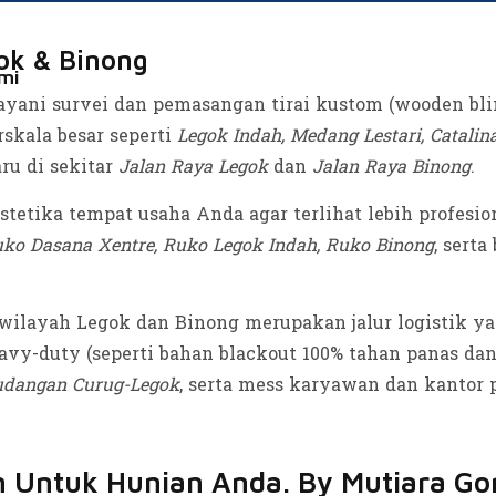
gok & Binong
mi
ani survei dan pemasangan tirai kustom (wooden blind,
skala besar seperti
Legok Indah, Medang Lestari, Catalin
aru di sekitar
Jalan Raya Legok
dan
Jalan Raya Binong
.
etika tempat usaha Anda agar terlihat lebih profesi
ko Dasana Xentre, Ruko Legok Indah, Ruko Binong
, sert
ilayah Legok dan Binong merupakan jalur logistik yan
heavy-duty (seperti bahan blackout 100% tahan panas da
gudangan Curug-Legok
, serta mess karyawan dan kantor p
ern Untuk Hunian Anda. By Mutiara G