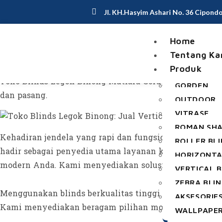
Jl. KH.Hasyim Ashari No. 36 Cipond
Home
Toko Blinds Legok Binong: Jual Ve
Tentang Ka
Produk
Toko Blinds Legok Binong Mutiara Gordyn, Jual Pasang
GORDEN
dan pasang.
OUTDOOR
VITRASE
ROMAN SH
Kehadiran jendela yang rapi dan fungsional kini men
ROLLER BL
hadir sebagai penyedia utama layanan kustomisasi da
HORIZONTA
modern Anda. Kami menyediakan solusi tirai gulung ma
VERTICAL B
ZEBRA BLI
Menggunakan blinds berkualitas tinggi sangat efekti
AKSESORIE
Kami menyediakan beragam pilihan model premium, mul
WALLPAPE