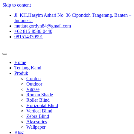
Skip to content
Jl. KH.Hasyim Ashari No. 36 Cipondoh Tangerang, Banten –
Indonesia
mutiaragordyn84@gmail.com
+62 815-8586-0440
081514339991
Home
Tentang Kami
Produk
Gorden
Outdoor
Vitrase
Roman Shade
Roller Blind
Horizontal Blind
Vertical Blind
Zebra Blind
Aksesories
Wallpaper
Blog