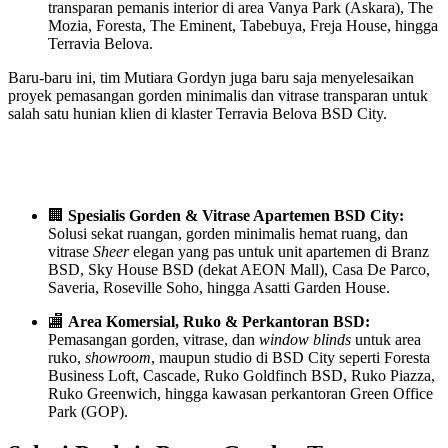
transparan pemanis interior di area Vanya Park (Askara), The
Mozia, Foresta, The Eminent, Tabebuya, Freja House, hingga
Terravia Belova.
Baru-baru ini, tim Mutiara Gordyn juga baru saja menyelesaikan
proyek pemasangan gorden minimalis dan vitrase transparan untuk
salah satu hunian klien di klaster Terravia Belova BSD City.
🏢
Spesialis Gorden & Vitrase Apartemen BSD City:
Solusi sekat ruangan, gorden minimalis hemat ruang, dan
vitrase
Sheer
elegan yang pas untuk unit apartemen di Branz
BSD, Sky House BSD (dekat AEON Mall), Casa De Parco,
Saveria, Roseville Soho, hingga Asatti Garden House.
🏬
Area Komersial, Ruko & Perkantoran BSD:
Pemasangan gorden, vitrase, dan
window blinds
untuk area
ruko,
showroom
, maupun studio di BSD City seperti Foresta
Business Loft, Cascade, Ruko Goldfinch BSD, Ruko Piazza,
Ruko Greenwich, hingga kawasan perkantoran Green Office
Park (GOP).