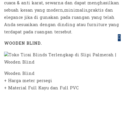
cuaca & anti karat, sewarna dan dapat menghasilkan
sebuah kesan yang modern,minimalis,praktis dan
elegance jika di gunakan pada ruangan yang telah
Anda sesuaikan dengan dinding atau furniture yang
terdapat pada ruangan tersebut.
WOODEN BLIND.
Wooden Blind
+ Harga meter persegi
+ Material Full Kayu dan Full PVC
+ Ladder Tape & String Tape
+ Ukuran Custom sesuai kebutuhan jendela
+ Mudah di bersihkan
+ Material kokoh dan tahan lama
+ Lapisan anti gores tidak gampang terkelupas